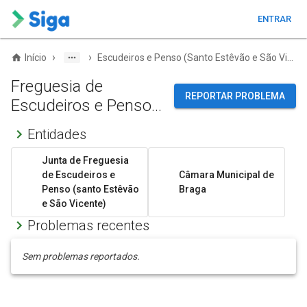
ENTRAR
›
›
Início
Escudeiros e Penso (Santo Estêvão e São Vicente)
Freguesia de
REPORTAR PROBLEMA
Escudeiros e Penso
(Santo Estêvão e São
Entidades
Vicente)
Junta de Freguesia
de Escudeiros e
Câmara Municipal de
Penso (santo Estêvão
Braga
e São Vicente)
Problemas recentes
Sem problemas reportados.