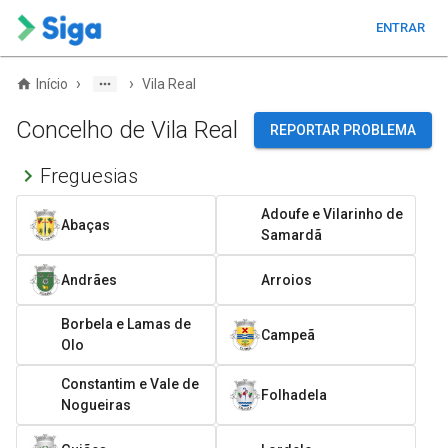
ENTRAR
›
›
Início
Vila Real
Concelho de Vila Real
REPORTAR PROBLEMA
Freguesias
Adoufe e Vilarinho de
Abaças
Samardã
Andrães
Arroios
Borbela e Lamas de
Campeã
Olo
Constantim e Vale de
Folhadela
Nogueiras