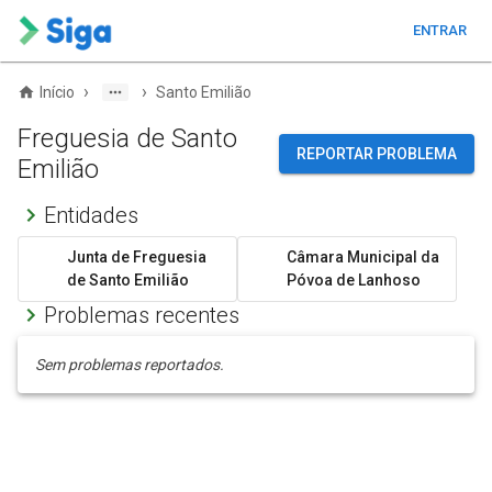
ENTRAR
›
›
Início
Santo Emilião
Freguesia de Santo
REPORTAR PROBLEMA
Emilião
Entidades
Junta de Freguesia
Câmara Municipal da
de Santo Emilião
Póvoa de Lanhoso
Problemas recentes
Sem problemas reportados.