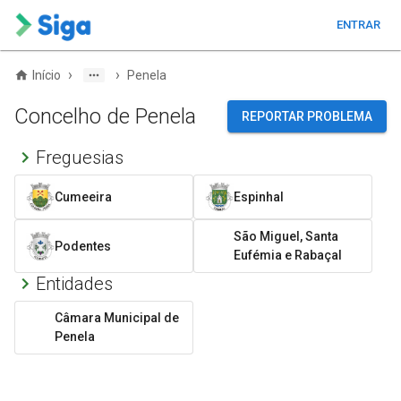
ENTRAR
›
›
Início
Penela
Concelho de Penela
REPORTAR PROBLEMA
Freguesias
Cumeeira
Espinhal
São Miguel, Santa
Podentes
Eufémia e Rabaçal
Entidades
Câmara Municipal de
Penela