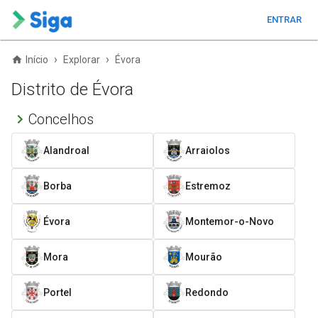
ENTRAR
›
›
Início
Explorar
Évora
Distrito de Évora
Concelhos
Alandroal
Arraiolos
Borba
Estremoz
Évora
Montemor-o-Novo
Mora
Mourão
Portel
Redondo