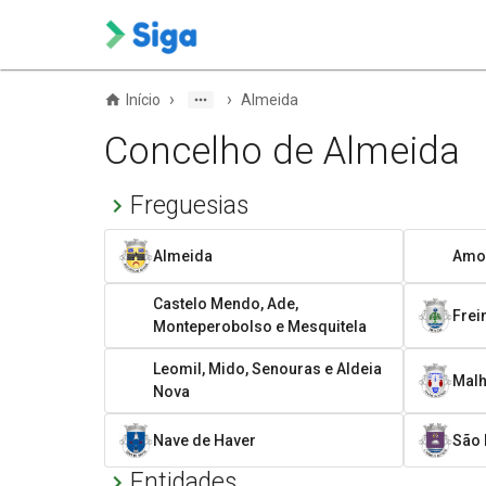
›
›
Início
Almeida
Concelho de Almeida
Freguesias
Almeida
Amor
Castelo Mendo, Ade,
Frei
Monteperobolso e Mesquitela
Leomil, Mido, Senouras e Aldeia
Mal
Nova
Nave de Haver
São 
Entidades