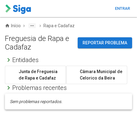
ENTRAR
›
›
Início
Rapa e Cadafaz
Freguesia de Rapa e
REPORTAR PROBLEMA
Cadafaz
Entidades
Junta de Freguesia
Câmara Municipal de
de Rapa e Cadafaz
Celorico da Beira
Problemas recentes
Sem problemas reportados.