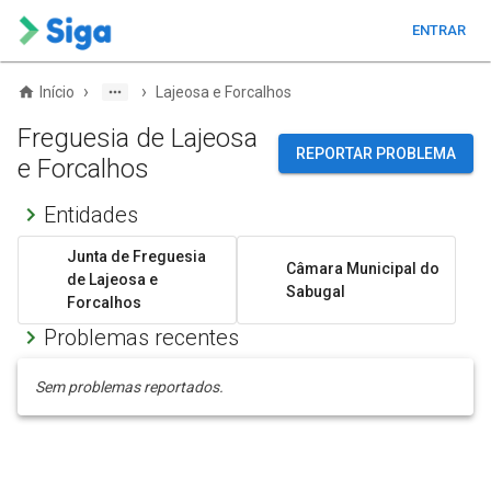
ENTRAR
›
›
Início
Lajeosa e Forcalhos
Freguesia de Lajeosa
REPORTAR PROBLEMA
e Forcalhos
Entidades
Junta de Freguesia
Câmara Municipal do
de Lajeosa e
Sabugal
Forcalhos
Problemas recentes
Sem problemas reportados.