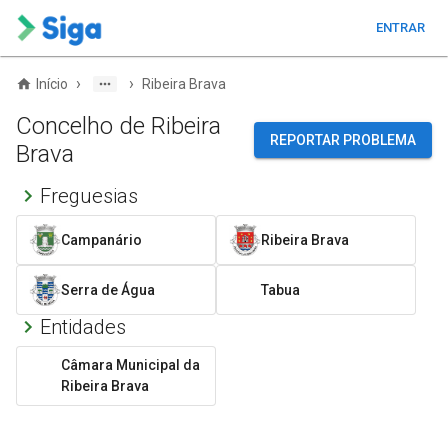
ENTRAR
›
›
Início
Ribeira Brava
Concelho de Ribeira
REPORTAR PROBLEMA
Brava
Freguesias
Campanário
Ribeira Brava
Serra de Água
Tabua
Entidades
Câmara Municipal da
Ribeira Brava