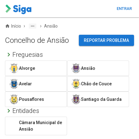
ENTRAR
›
›
Início
Ansião
Concelho de Ansião
REPORTAR PROBLEMA
Freguesias
Alvorge
Ansião
Avelar
Chão de Couce
Pousaflores
Santiago da Guarda
Entidades
Câmara Municipal de
Ansião