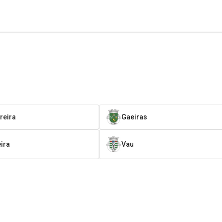
reira
Gaeiras
ira
Vau