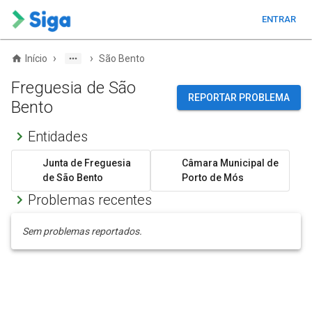
ENTRAR
›
›
Início
São Bento
Freguesia de São
REPORTAR PROBLEMA
Bento
Entidades
Junta de Freguesia
Câmara Municipal de
de São Bento
Porto de Mós
Problemas recentes
Sem problemas reportados.