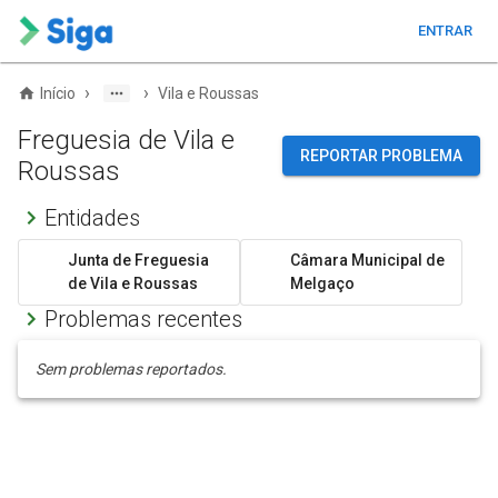
ENTRAR
›
›
Início
Vila e Roussas
Freguesia de Vila e
REPORTAR PROBLEMA
Roussas
Entidades
Junta de Freguesia
Câmara Municipal de
de Vila e Roussas
Melgaço
Problemas recentes
Sem problemas reportados.