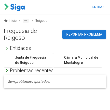
ENTRAR
›
›
Início
Reigoso
Freguesia de
REPORTAR PROBLEMA
Reigoso
Entidades
Junta de Freguesia
Câmara Municipal de
de Reigoso
Montalegre
Problemas recentes
Sem problemas reportados.