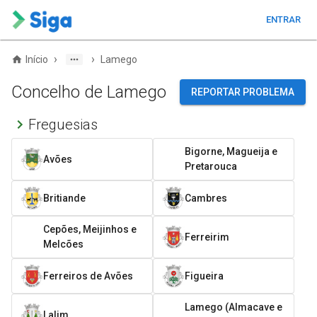
ENTRAR
›
›
Início
Lamego
Concelho de Lamego
REPORTAR PROBLEMA
Freguesias
Bigorne, Magueija e
Avões
Pretarouca
Britiande
Cambres
Cepões, Meijinhos e
Ferreirim
Melcões
Ferreiros de Avões
Figueira
Lamego (Almacave e
Lalim