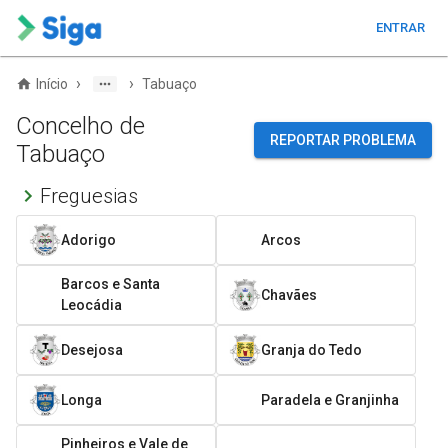
ENTRAR
›
›
Início
Tabuaço
Concelho de
REPORTAR PROBLEMA
Tabuaço
Freguesias
Adorigo
Arcos
Barcos e Santa
Chavães
Leocádia
Desejosa
Granja do Tedo
Longa
Paradela e Granjinha
Pinheiros e Vale de