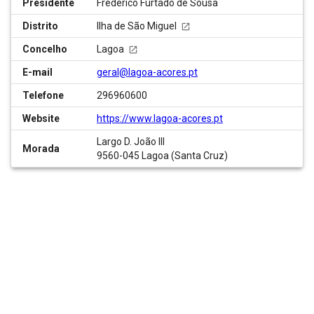
Presidente
Frederico Furtado de Sousa
Distrito
Ilha de São Miguel
Concelho
Lagoa
E-mail
geral@lagoa-acores.pt
Telefone
296960600
Website
https://www.lagoa-acores.pt
Largo D. João III
Morada
9560-045 Lagoa (Santa Cruz)