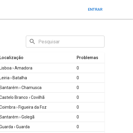
ENTRAR
Localização
Problemas
Lisboa › Amadora
0
Leiria › Batalha
0
Santarém › Chamusca
0
Castelo Branco › Covilhã
0
Coimbra › Figueira da Foz
0
Santarém › Golegã
0
Guarda › Guarda
0