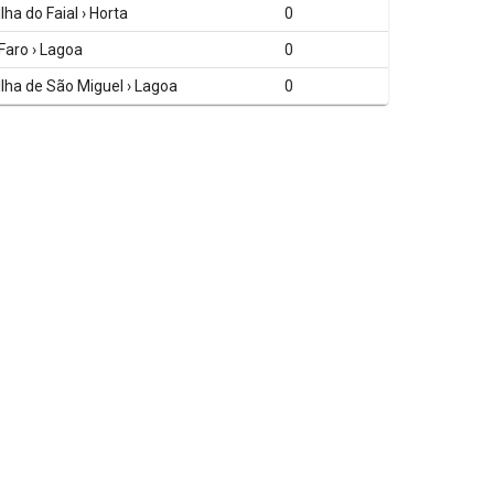
Ilha do Faial › Horta
0
Faro › Lagoa
0
Ilha de São Miguel › Lagoa
0