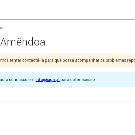
oa
e Amêndoa
Iremos tentar contactá-la para que possa acompanhar os problemas rep
ntacto connosco em
info@siga.pt
para obter acesso.