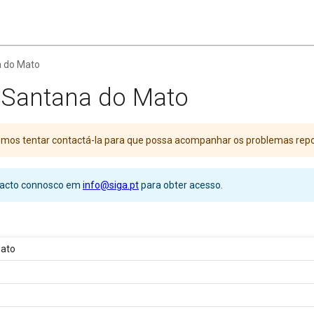
a do Mato
e Santana do Mato
Iremos tentar contactá-la para que possa acompanhar os problemas rep
ntacto connosco em
info@siga.pt
para obter acesso.
Mato