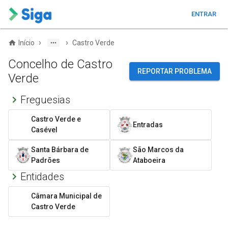
ENTRAR
›
›
Início
Castro Verde
Concelho de Castro
REPORTAR PROBLEMA
Verde
Freguesias
Castro Verde e
Entradas
Casével
Santa Bárbara de
São Marcos da
Padrões
Ataboeira
Entidades
Câmara Municipal de
Castro Verde