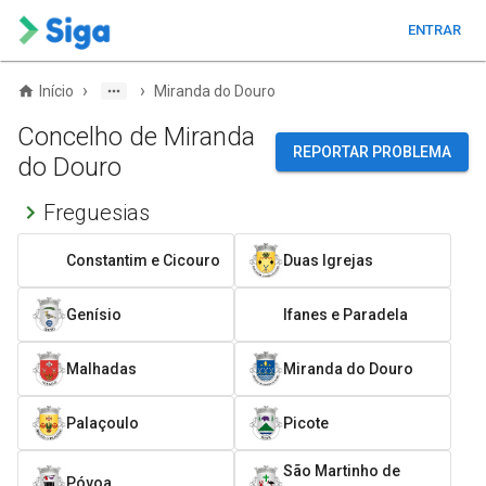
ENTRAR
›
›
Início
Miranda do Douro
Concelho de Miranda
REPORTAR PROBLEMA
do Douro
Freguesias
Constantim e Cicouro
Duas Igrejas
Genísio
Ifanes e Paradela
Malhadas
Miranda do Douro
Palaçoulo
Picote
São Martinho de
Póvoa