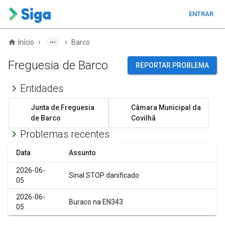
ENTRAR
›
›
Início
Barco
Freguesia de Barco
REPORTAR PROBLEMA
Entidades
Junta de Freguesia
Câmara Municipal da
de Barco
Covilhã
Problemas recentes
Data
Assunto
2026-06-
Sinal STOP danificado
05
2026-06-
Buraco na EN343
05