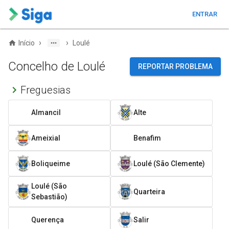
ENTRAR
›
›
Início
Loulé
Concelho de Loulé
REPORTAR PROBLEMA
Freguesias
Almancil
Alte
Ameixial
Benafim
Boliqueime
Loulé (São Clemente)
Loulé (São
Quarteira
Sebastião)
Querença
Salir