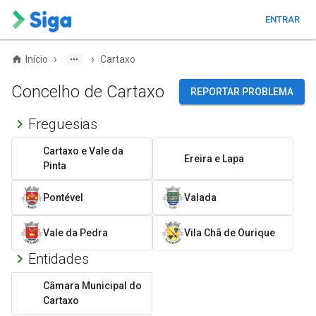
ENTRAR
›
›
Início
Cartaxo
Concelho de Cartaxo
REPORTAR PROBLEMA
Freguesias
Cartaxo e Vale da
Ereira e Lapa
Pinta
Pontével
Valada
Vale da Pedra
Vila Chã de Ourique
Entidades
Câmara Municipal do
Cartaxo