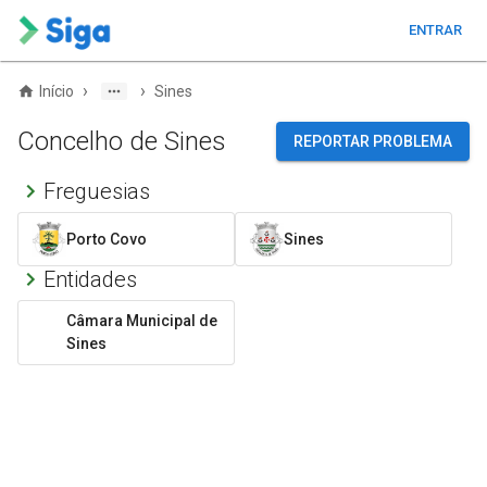
ENTRAR
›
›
Início
Sines
Concelho de Sines
REPORTAR PROBLEMA
Freguesias
Porto Covo
Sines
Entidades
Câmara Municipal de
Sines