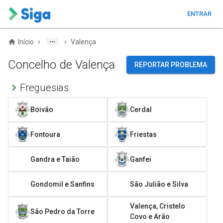
ENTRAR
›
›
Início
Valença
Concelho de Valença
REPORTAR PROBLEMA
Freguesias
Boivão
Cerdal
Fontoura
Friestas
Gandra e Taião
Ganfei
Gondomil e Sanfins
São Julião e Silva
Valença, Cristelo
São Pedro da Torre
Covo e Arão