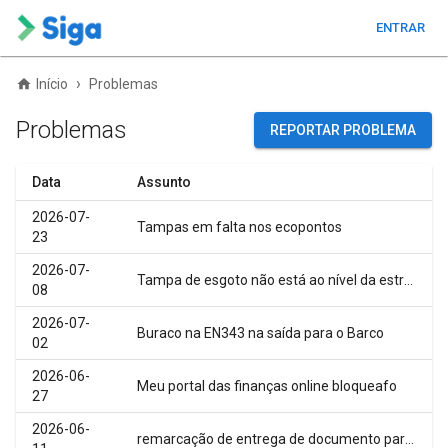
ENTRAR
›
Início
Problemas
Problemas
REPORTAR PROBLEMA
Data
Assunto
2026-07-
Tampas em falta nos ecopontos
23
2026-07-
Tampa de esgoto não está ao nível da estrada
08
2026-07-
Buraco na EN343 na saída para o Barco
02
2026-06-
Meu portal das finanças online bloqueafo
27
2026-06-
remarcação de entrega de documento para subsidio de desemprego