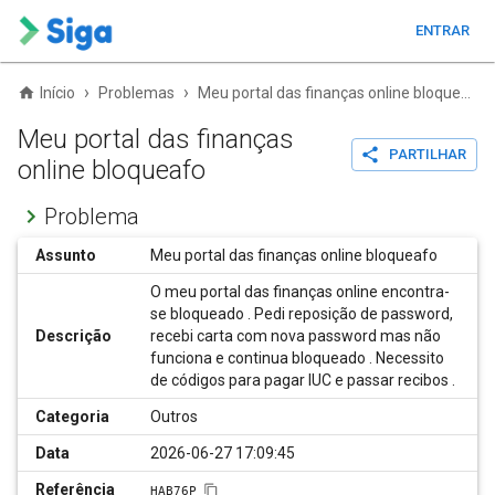
ENTRAR
›
›
Início
Problemas
Meu portal das finanças online bloqueafo
Meu portal das finanças
PARTILHAR
online bloqueafo
Problema
Assunto
Meu portal das finanças online bloqueafo
O meu portal das finanças online encontra-
se bloqueado . Pedi reposição de password,
Descrição
recebi carta com nova password mas não
funciona e continua bloqueado . Necessito
de códigos para pagar IUC e passar recibos .
Categoria
Outros
Data
2026-06-27 17:09:45
Referência
HAB76P