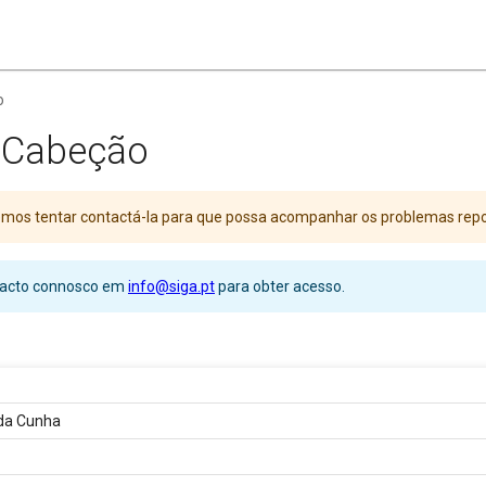
o
e Cabeção
Iremos tentar contactá-la para que possa acompanhar os problemas rep
ntacto connosco em
info@siga.pt
para obter acesso.
 da Cunha