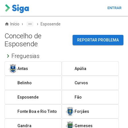
ENTRAR
›
›
Início
Esposende
Concelho de
REPORTAR PROBLEMA
Esposende
Freguesias
Antas
Apúlia
Belinho
Curvos
Esposende
Fão
Fonte Boa e Rio Tinto
Forjães
Gandra
Gemeses