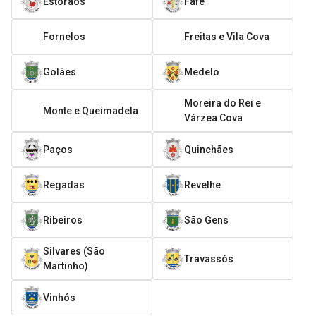
Estorãos
Fafe
Fornelos
Freitas e Vila Cova
Golães
Medelo
Moreira do Rei e
Monte e Queimadela
Várzea Cova
Paços
Quinchães
Regadas
Revelhe
Ribeiros
São Gens
Silvares (São
Travassós
Martinho)
Vinhós