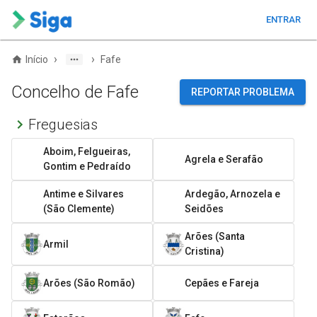
ENTRAR
›
›
Início
Fafe
Concelho de Fafe
REPORTAR PROBLEMA
Freguesias
Aboim, Felgueiras,
Agrela e Serafão
Gontim e Pedraído
Antime e Silvares
Ardegão, Arnozela e
(São Clemente)
Seidões
Arões (Santa
Armil
Cristina)
Arões (São Romão)
Cepães e Fareja