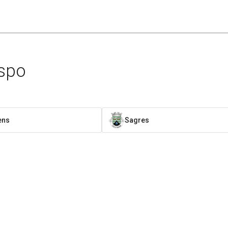
ispo
ens
Sagres