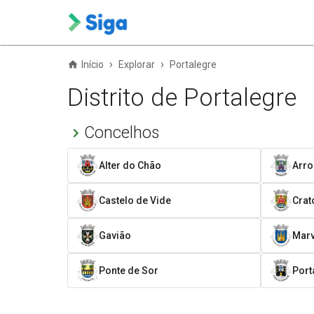
›
›
Início
Explorar
Portalegre
Distrito de Portalegre
Concelhos
Alter do Chão
Arr
Castelo de Vide
Crat
Gavião
Mar
Ponte de Sor
Port