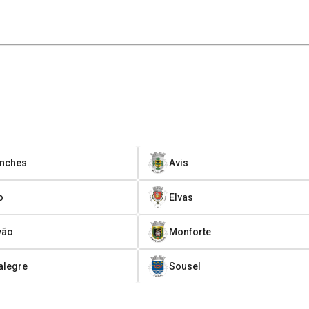
onches
Avis
o
Elvas
vão
Monforte
alegre
Sousel