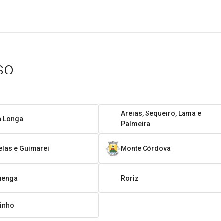
so
Areias, Sequeiró, Lama e
a Longa
Palmeira
las e Guimarei
Monte Córdova
uenga
Roriz
rinho