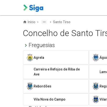
›
›
Início
Santo Tirso
Concelho de Santo Tir
Freguesias
Agrela
Águ
Carreira e Refojos de Riba de
Lame
Ave
Rebordões
Reg
Vila Nova do Campo
Vila