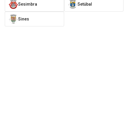
Sesimbra
Setúbal
Sines