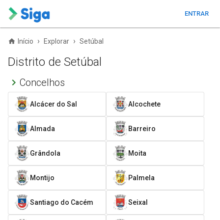
ENTRAR
›
›
Início
Explorar
Setúbal
Distrito de Setúbal
Concelhos
Alcácer do Sal
Alcochete
Almada
Barreiro
Grândola
Moita
Montijo
Palmela
Santiago do Cacém
Seixal