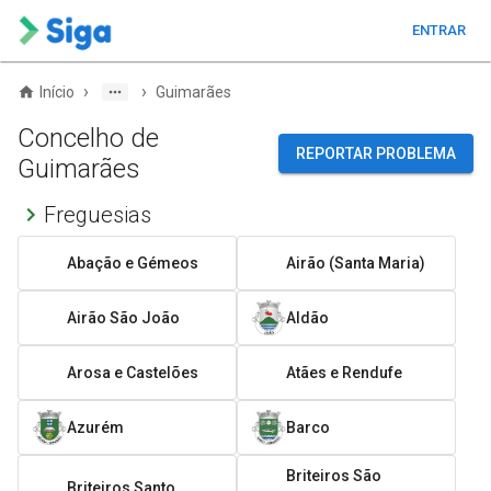
ENTRAR
›
›
Início
Guimarães
Concelho de
REPORTAR PROBLEMA
Guimarães
Freguesias
Abação e Gémeos
Airão (Santa Maria)
Airão São João
Aldão
Arosa e Castelões
Atães e Rendufe
Azurém
Barco
Briteiros São
Briteiros Santo