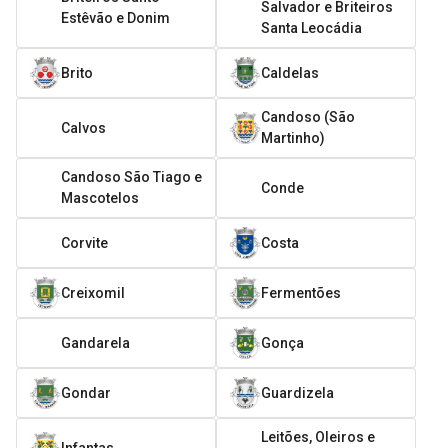
Salvador e Briteiros
Estêvão e Donim
Santa Leocádia
Brito
Caldelas
Candoso (São
Calvos
Martinho)
Candoso São Tiago e
Conde
Mascotelos
Corvite
Costa
Creixomil
Fermentões
Gandarela
Gonça
Gondar
Guardizela
Leitões, Oleiros e
Infantas