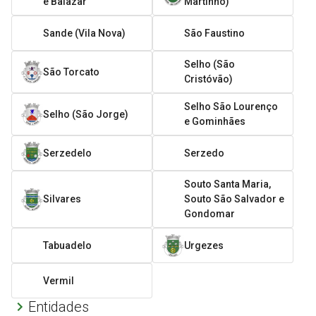
e Balazar
Martinho)
Sande (Vila Nova)
São Faustino
Selho (São
São Torcato
Cristóvão)
Selho São Lourenço
Selho (São Jorge)
e Gominhães
Serzedelo
Serzedo
Souto Santa Maria,
Silvares
Souto São Salvador e
Gondomar
Tabuadelo
Urgezes
Vermil
Entidades