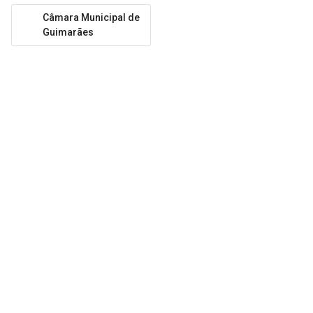
Câmara Municipal de
Guimarães
DESENVOLVIDO POR
Bitstream, Unipessoal Lda