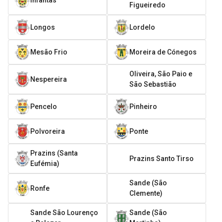
Figueiredo
Longos
Lordelo
Mesão Frio
Moreira de Cónegos
Oliveira, São Paio e
Nespereira
São Sebastião
Pencelo
Pinheiro
Polvoreira
Ponte
Prazins (Santa
Prazins Santo Tirso
Eufémia)
Sande (São
Ronfe
Clemente)
Sande São Lourenço
Sande (São