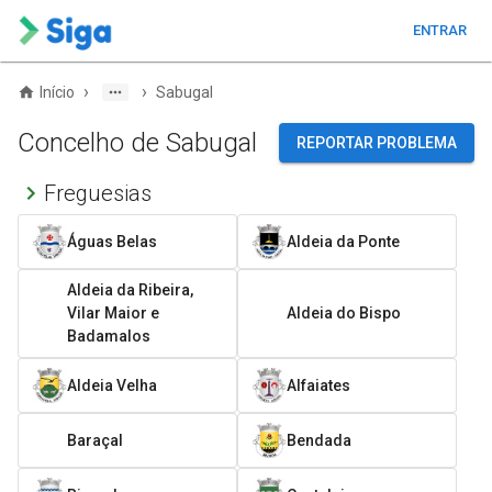
ENTRAR
›
›
Início
Sabugal
Concelho de Sabugal
REPORTAR PROBLEMA
Freguesias
Águas Belas
Aldeia da Ponte
Aldeia da Ribeira,
Vilar Maior e
Aldeia do Bispo
Badamalos
Aldeia Velha
Alfaiates
Baraçal
Bendada