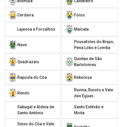
Bismula
Casteleiro
Cerdeira
Fóios
Lajeosa e Forcalhos
Malcata
Pousafoles do Bispo,
Nave
Pena Lobo e Lomba
Quintas de São
Quadrazais
Bartolomeu
Rapoula do Côa
Rebolosa
Ruvina, Ruivós e Vale
Rendo
das Éguas
Sabugal e Aldeia de
Santo Estêvão e
Santo António
Moita
Seixo do Côa e Vale
Sortelha