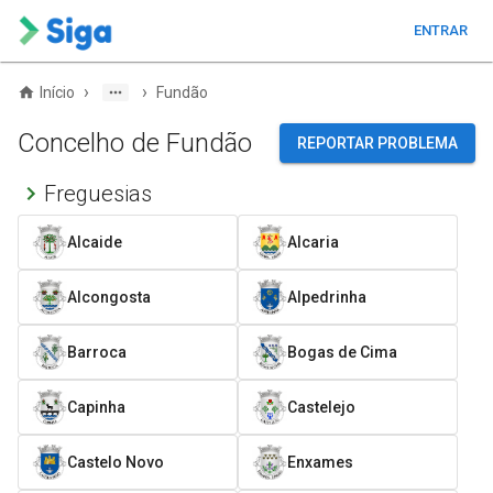
ENTRAR
›
›
Início
Fundão
Concelho de Fundão
REPORTAR PROBLEMA
Freguesias
Alcaide
Alcaria
Alcongosta
Alpedrinha
Barroca
Bogas de Cima
Capinha
Castelejo
Castelo Novo
Enxames