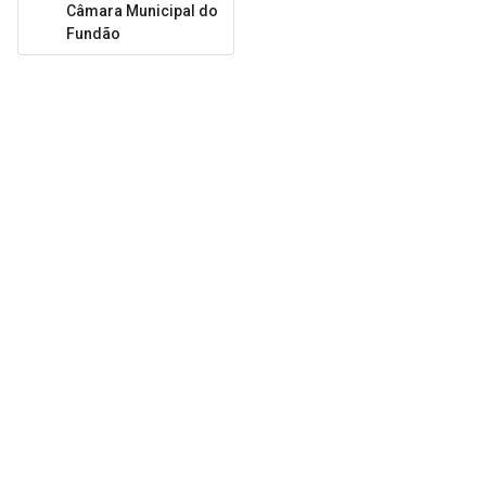
Câmara Municipal do
Fundão
DESENVOLVIDO POR
Bitstream, Unipessoal Lda
NIPC 515808245